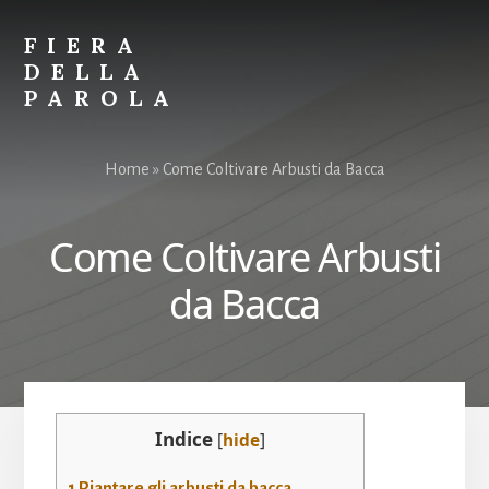
Skip
Skip
to
to
FIERA
content
primary
DELLA
sidebar
PAROLA
Parole
per
Home
»
Come Coltivare Arbusti da Bacca
Spiegare
Tutto
Come Coltivare Arbusti
da Bacca
Indice
[
hide
]
1
Piantare gli arbusti da bacca