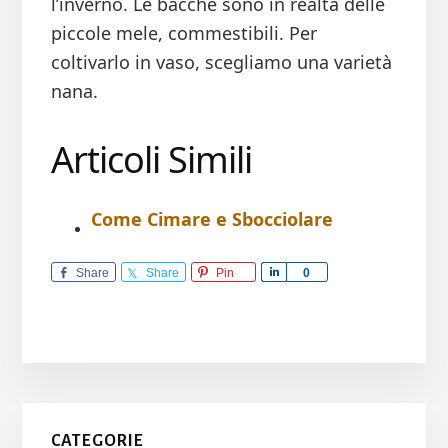
l’inverno. Le bacche sono in realtà delle
piccole mele, commestibili. Per
coltivarlo in vaso, scegliamo una varietà
nana.
Articoli Simili
Come Cimare e Sbocciolare
Share
Share
Pin
S
0
h
a
r
e
Primary
CATEGORIE