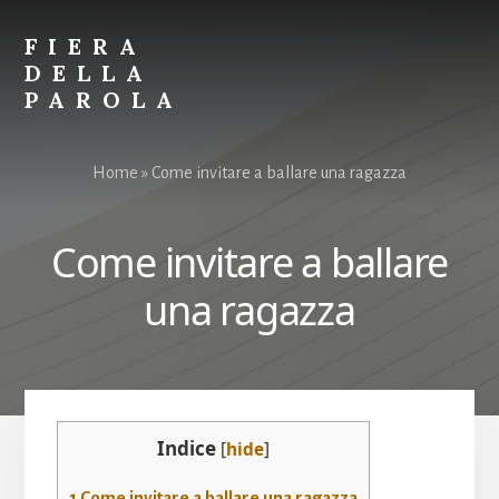
Skip
Skip
to
to
FIERA
content
primary
DELLA
sidebar
PAROLA
Parole
per
Home
»
Come invitare a ballare una ragazza​​
Spiegare
Tutto
Come invitare a ballare
una ragazza​​
Indice
[
hide
]
1
Come invitare a ballare una ragazza​​