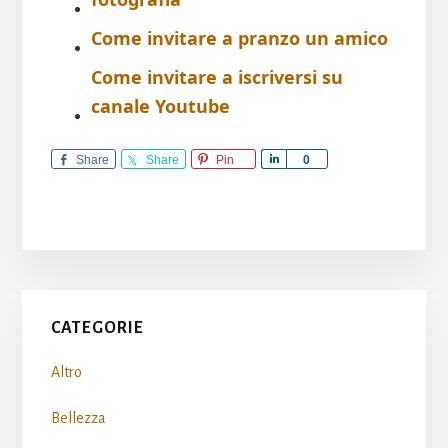
Come invitare a pranzo un amico​​
Come invitare a iscriversi su
canale Youtube​​
Share
Share
Pin
S
0
h
a
r
e
Primary
CATEGORIE
Sidebar
Altro
Bellezza