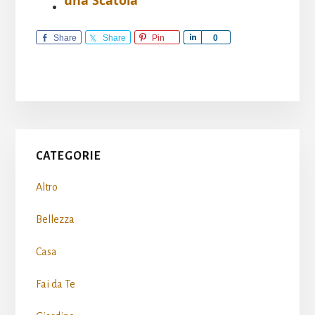
una Scatola
Share
Share
Pin
S
0
h
a
r
e
Primary
CATEGORIE
Sidebar
Altro
Bellezza
Casa
Fai da Te