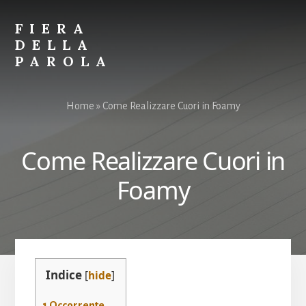
Skip
Skip
to
to
FIERA
content
primary
DELLA
sidebar
PAROLA
Parole
per
Home
»
Come Realizzare Cuori in Foamy
Spiegare
Tutto
Come Realizzare Cuori in
Foamy
Indice
[
hide
]
1
Occorrente