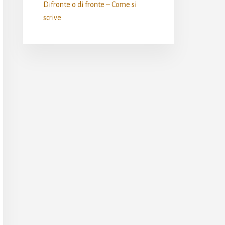
Difronte o di fronte – Come si
scrive​