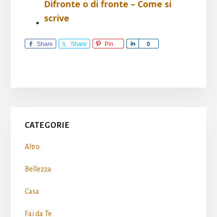
Difronte o di fronte – Come si
scrive​
Share
Share
Pin
S
0
h
a
r
e
Primary
CATEGORIE
Sidebar
Altro
Bellezza
Casa
Fai da Te