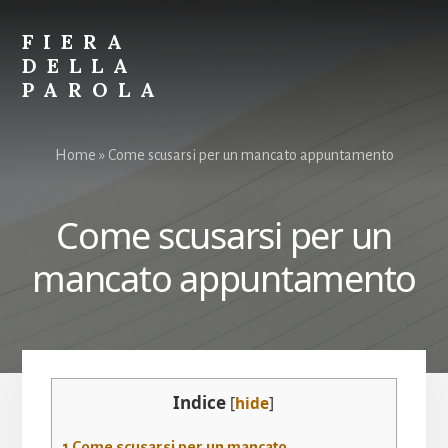
Skip
Skip
to
to
FIERA
content
primary
DELLA
sidebar
PAROLA
Parole
per
Home
»
Come scusarsi per un mancato appuntamento
Spiegare
Tutto
Come scusarsi per un
mancato appuntamento
Indice
[
hide
]
1
Come scusarsi per un mancato