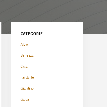
Primary
Sidebar
CATEGORIE
Altro
Bellezza
Casa
Fai da Te
Giardino
Guide