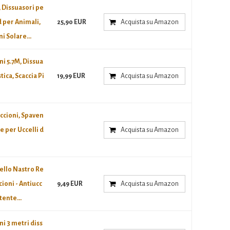
, Dissuasori pe
d per Animali,
25,90 EUR
Acquista su Amazon
i Solare...
ni 5.7M, Dissua
tica, Scaccia Pi
19,99 EUR
Acquista su Amazon
iccioni, Spaven
e per Uccelli d
Acquista su Amazon
ello Nastro Re
cioni - Antiucc
9,49 EUR
Acquista su Amazon
tente...
ni 3 metri diss