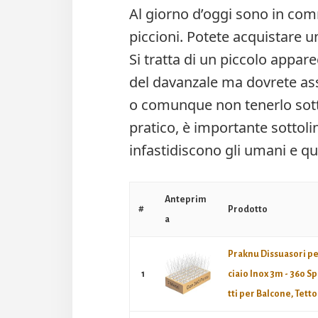
Al giorno d’oggi sono in com
piccioni. Potete acquistare 
Si tratta di un piccolo appare
del davanzale ma dovrete ass
o comunque non tenerlo sotto 
pratico, è importante sottoli
infastidiscono gli umani e q
Anteprim
#
Prodotto
a
Praknu Dissuasori per
1
ciaio Inox 3m - 360 Sp
tti per Balcone, Tetto.