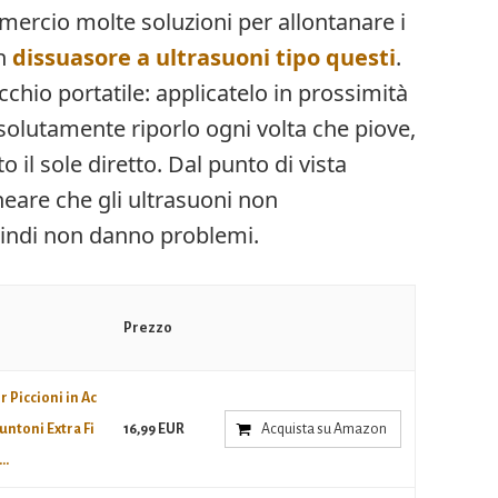
mercio molte soluzioni per allontanare i
un
dissuasore a ultrasuoni tipo questi
.
cchio portatile: applicatelo in prossimità
olutamente riporlo ogni volta che piove,
il sole diretto. Dal punto di vista
neare che gli ultrasuoni non
uindi non danno problemi.
Prezzo
 Piccioni in Ac
untoni Extra Fi
16,99 EUR
Acquista su Amazon
..