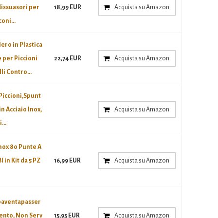
dissuasori per
18,99 EUR
Acquista su Amazon
oni...
ero in Plastica
 per Piccioni
22,74 EUR
Acquista su Amazon
i Contro...
Piccioni,Spunt
in Acciaio Inox,
Acquista su Amazon
...
nox 80 Punte A
in Kit da 5 PZ
16,99 EUR
Acquista su Amazon
paventapasser
 Vento, Non Serv
15,95 EUR
Acquista su Amazon