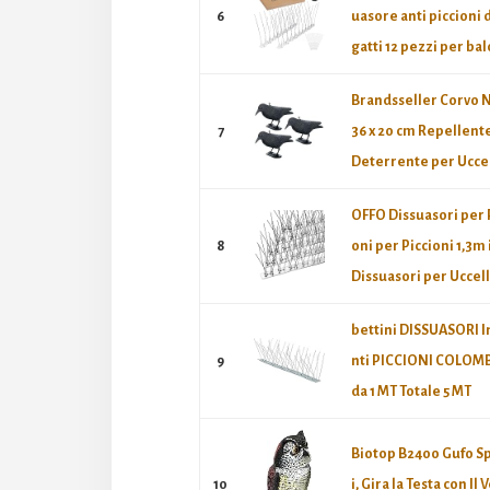
6
uasore anti piccioni 
gatti 12 pezzi per balc
Brandsseller Corvo N
7
36 x 20 cm Repellente
Deterrente per Uccell
OFFO Dissuasori per 
8
oni per Piccioni 1,3m 
Dissuasori per Uccelli
bettini DISSUASORI I
9
nti PICCIONI COLOMBI 
da 1 MT Totale 5 MT
Biotop B2400 Gufo S
10
i, Gira la Testa con Il