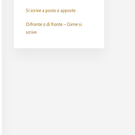
Si scrive a posto o apposto​
Difronte o di fronte – Come si
scrive​