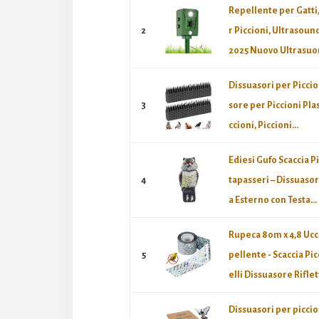
Repellente per Gatti
2
r Piccioni, Ultrasoun
2025 Nuovo Ultrasuon
Dissuasori per Piccio
3
sore per Piccioni Plas
ccioni, Piccioni...
Ediesi Gufo Scaccia P
4
tapasseri – Dissuasor
a Esterno con Testa...
Rupeca 80m x 4,8 Ucc
5
pellente - Scaccia Pic
elli Dissuasore Riflet
Dissuasori per piccio