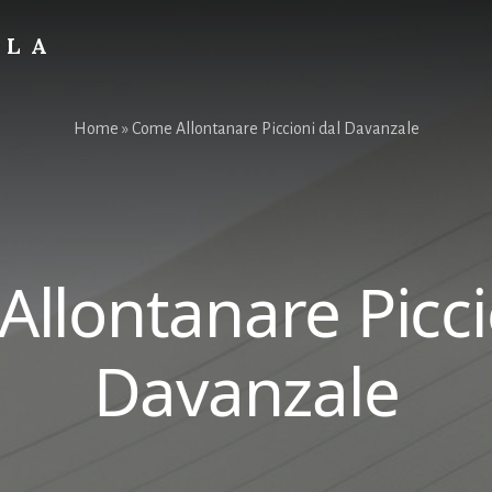
OLA
Home
»
Come Allontanare Piccioni dal Davanzale
llontanare Picci
Davanzale