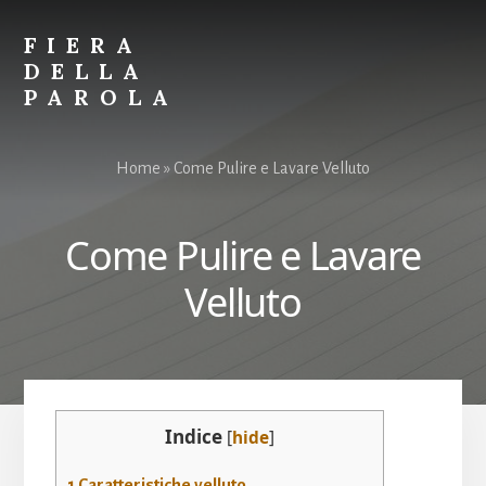
Skip
Skip
to
to
FIERA
content
primary
DELLA
sidebar
PAROLA
Parole
per
Home
»
Come Pulire e Lavare Velluto
Spiegare
Tutto
Come Pulire e Lavare
Velluto
Indice
[
hide
]
1
Caratteristiche velluto