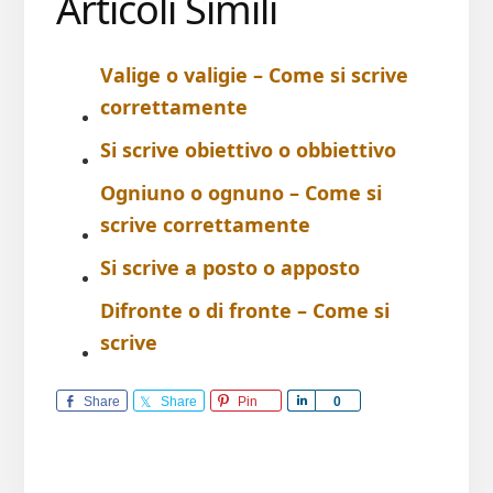
Articoli Simili
Valige o valigie – Come si scrive​
correttamente
Si scrive obiettivo o obbiettivo​
Ogniuno o ognuno – Come si
scrive​ correttamente
Si scrive a posto o apposto​
Difronte o di fronte – Come si
scrive​
Share
Share
Pin
S
0
h
a
r
e