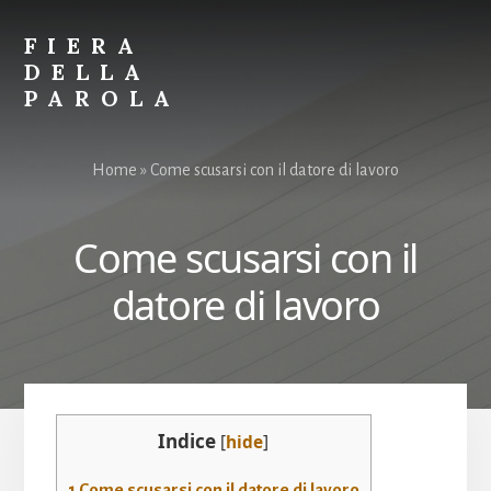
Skip
Skip
to
to
FIERA
content
primary
DELLA
sidebar
PAROLA
Parole
per
Home
»
Come scusarsi con il datore di lavoro​
Spiegare
Tutto
Come scusarsi con il
datore di lavoro​
Indice
[
hide
]
1
Come scusarsi con il datore di lavoro​