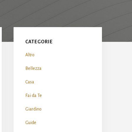
Primary
Sidebar
CATEGORIE
Altro
Bellezza
Casa
Fai da Te
Giardino
Guide