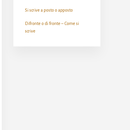
Si scrive a posto o apposto​
Difronte o di fronte – Come si
scrive​