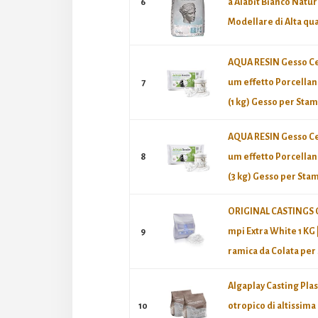
6
a Alabit Bianco Natur
Modellare di Alta qual
AQUA RESIN Gesso C
7
um effetto Porcellana
(1 kg) Gesso per Stamp
AQUA RESIN Gesso C
8
um effetto Porcellana
(3 kg) Gesso per Stamp
ORIGINAL CASTINGS G
9
mpi Extra White 1 KG 
ramica da Colata per 
Algaplay Casting Plas
10
otropico di altissima