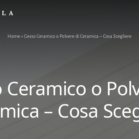
OLA
Home
»
Gesso Ceramico o Polvere di Ceramica – Cosa Scegliere
 Ceramico o Polv
mica – Cosa Sceg