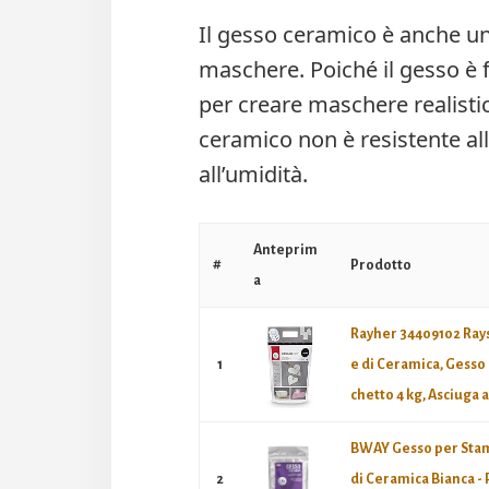
Il gesso ceramico è anche un
maschere. Poiché il gesso è f
per creare maschere realistich
ceramico non è resistente al
all’umidità.
Anteprim
#
Prodotto
a
Rayher 34409102 Rays
1
e di Ceramica, Gesso 
chetto 4 kg, Asciuga al
BWAY Gesso per Stam
2
di Ceramica Bianca - 