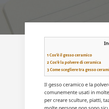
In
1
Cos’è il gesso ceramico
2
Cos’è la polvere di ceramica
3
Come scegliere tra gesso ceramic
Il gesso ceramico e la polve
comunemente usati in molte at
per creare sculture, piatti, ta
molte persone non sono sicure