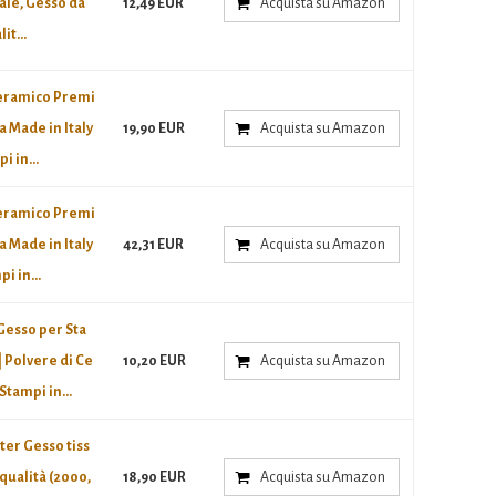
ale, Gesso da
12,49 EUR
Acquista su Amazon
it...
eramico Premi
 Made in Italy
19,90 EUR
Acquista su Amazon
i in...
eramico Premi
 Made in Italy
42,31 EUR
Acquista su Amazon
i in...
esso per Sta
| Polvere di Ce
10,20 EUR
Acquista su Amazon
Stampi in...
ter Gesso tiss
 qualità (2000,
18,90 EUR
Acquista su Amazon