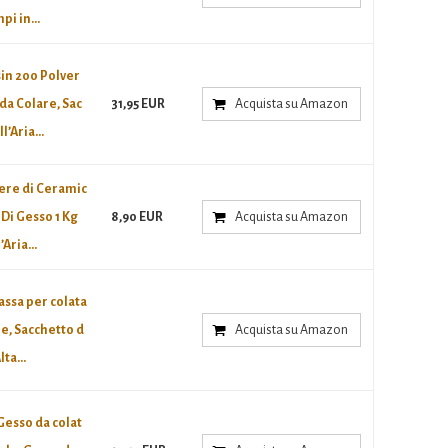
i in...
in 200 Polver
da Colare, Sac
31,95 EUR
Acquista su Amazon
l’Aria...
ere di Ceramic
 Di Gesso 1 Kg
8,90 EUR
Acquista su Amazon
Aria...
assa per colata
e, Sacchetto d
Acquista su Amazon
ta...
Gesso da colat