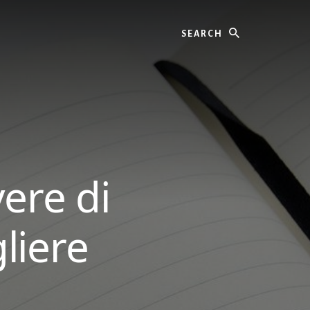
Search
ere di
liere