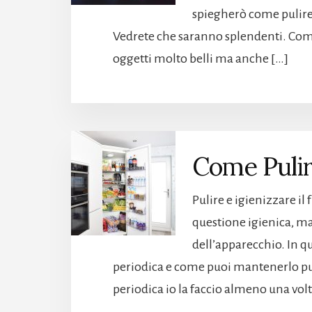
spiegherò come pulire 
Vedrete che saranno splendenti. Come p
oggetti molto belli ma anche […]
Come Pulire
Pulire e igienizzare i
questione igienica, m
dell’apparecchio. In q
periodica e come puoi mantenerlo pulit
periodica io la faccio almeno una vol