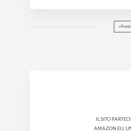
Go
«
Previ
to
IL SITO PARTE
AMAZON EU, UN