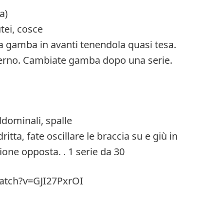
a)
tei, cosce
 la gamba in avanti tenendola quasi tesa.
terno. Cambiate gamba dopo una serie.
ddominali, spalle
itta, fate oscillare le braccia su e giù in
one opposta. . 1 serie da 30
atch?v=GJI27PxrOI