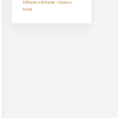
Difronte o di fronte – Come si
scrive​