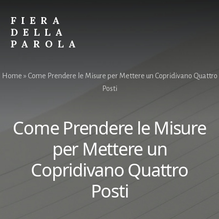
Skip
Skip
to
to
FIERA
content
primary
DELLA
sidebar
PAROLA
Parole
per
Home
»
Come Prendere le Misure per Mettere un Copridivano Quattro
Spiegare
Posti
Tutto
Come Prendere le Misure
per Mettere un
Copridivano Quattro
Posti