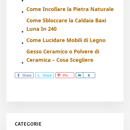
Come Incollare la Pietra Naturale
Come Sbloccare la Caldaia Baxi
Luna In 240
Come Lucidare Mobili di Legno
Gesso Ceramico o Polvere di
Ceramica – Cosa Scegliere
Share
Share
Pin
S
0
h
a
r
e
Primary
CATEGORIE